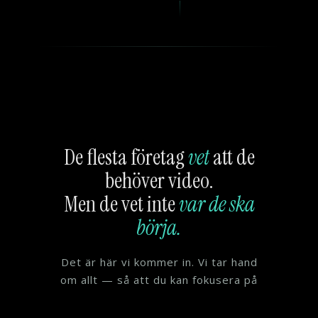
De flesta företag
vet
att de
behöver video.
Men de vet inte
var de ska
börja.
Det är här vi kommer in. Vi tar hand
om allt — så att du kan fokusera på
det du är bra på. Du behöver inte ha
ett manus, en plan, eller ens en idé.