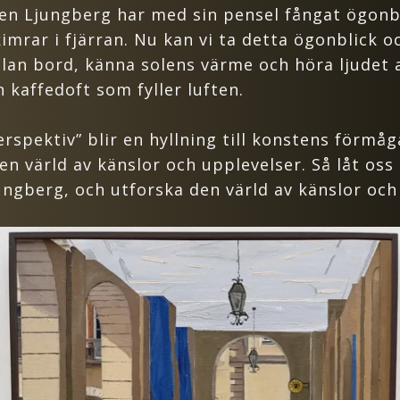
ven Ljungberg har med sin pensel fångat ögonbl
imrar i fjärran. Nu kan vi ta detta ögonblick o
an bord, känna solens värme och höra ljudet 
 kaffedoft som fyller luften.
rspektiv” blir en hyllning till konstens förmå
en värld av känslor och upplevelser. Så låt oss g
ngberg, och utforska den värld av känslor oc