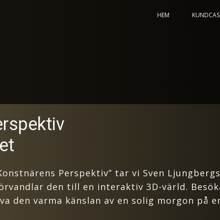
HEM
KUNDCAS
rspektiv
et
Konstnärens Perspektiv” tar vi Sven Ljungberg
örvandlar den till en interaktiv 3D-värld. Bes
leva den varma känslan av en solig morgon på en