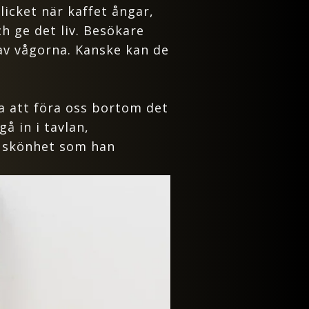
icket när kaffet ångar,
ch ge det liv. Besökare
av vågorna. Kanske kan de
ga att föra oss bortom det
å in i tavlan,
h skönhet som han